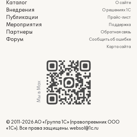
Каталог
О сайте
Внедрения
О решениях 1С
Публикации
Прайс-лист
Мероприятия
Поддержка
Партнеры
Обратная связь
Форум
Сообщить об ошибке
Карта сайта
Мы в Max
© 2011-2026 АО «Группа 1С» (правопреемник ООО
«1С»). Все права защищены.
websol@1c.ru