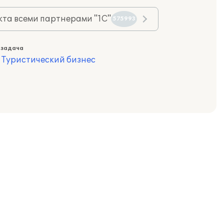
та всеми партнерами "1С"
575993
 задача
,
Туристический бизнес