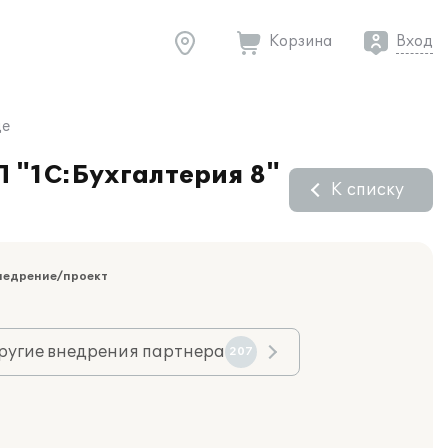
Корзина
Вход
це
П "1С:Бухгалтерия 8"
К списку
недрение/проект
ругие внедрения партнера
207