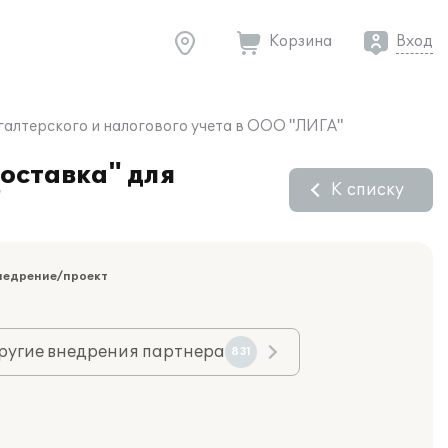
Корзина
Вход
галтерского и налогового учета в ООО "ЛИГА"
оставка" для
К списку
"
недрение/проект
ругие внедрения партнера
831