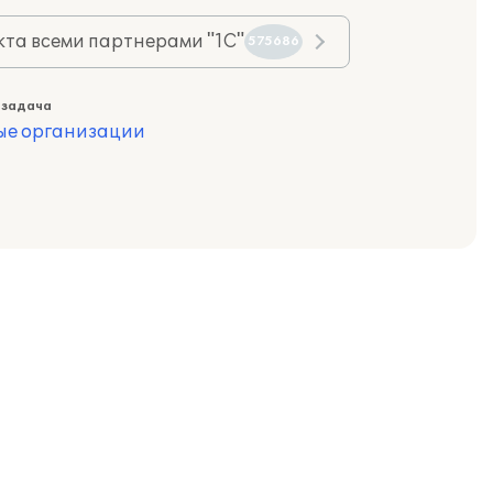
та всеми партнерами "1С"
575686
 задача
ые организации