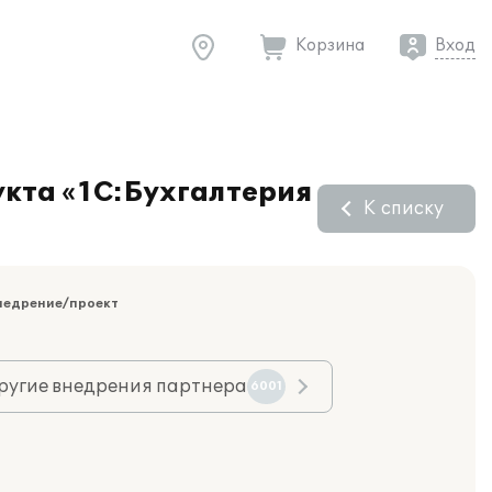
Корзина
Вход
кта «1С:Бухгалтерия
К списку
недрение/проект
ругие внедрения партнера
6001