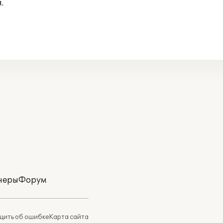
.
неры
Форум
ить об ошибке
Карта сайта