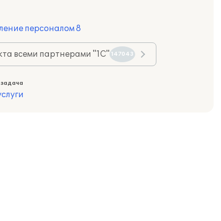
ление персоналом 8
та всеми партнерами "1С"
147043
 задача
слуги