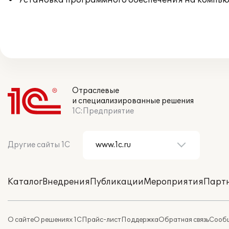
Установка программного обеспечения на компь
Отраслевые
и специализированные решения
1С:Предприятие
Другие сайты 1С
Каталог
Внедрения
Публикации
Мероприятия
Парт
О сайте
О решениях 1С
Прайс-лист
Поддержка
Обратная связь
Сообщ