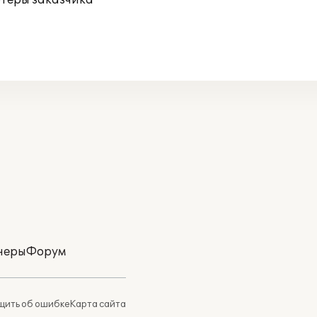
ютеры заказчика
неры
Форум
ить об ошибке
Карта сайта