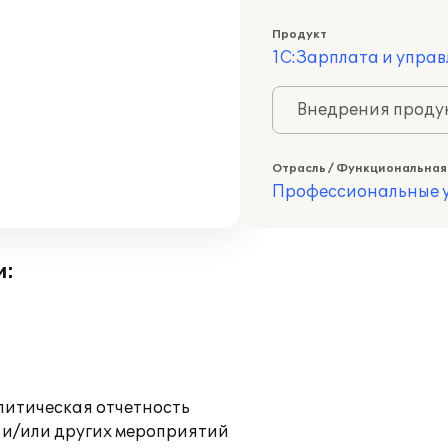
Продукт
1С:Зарплата и управ
Внедрения продук
Отрасль / Функциональная
Профессиональные у
и:
литическая отчетность
 и/или других мероприятий