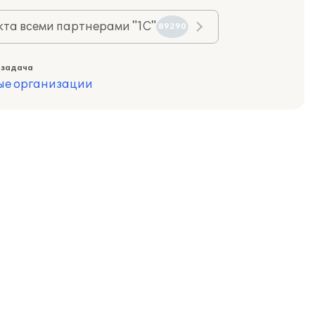
та всеми партнерами "1С"
89290
 задача
ые организации