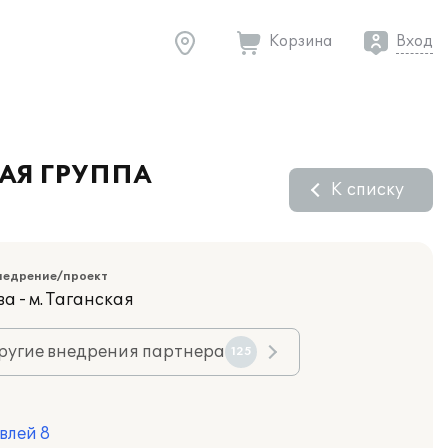
Корзина
Вход
ВАЯ ГРУППА
К списку
недрение/проект
а - м. Таганская
ругие внедрения партнера
125
влей 8