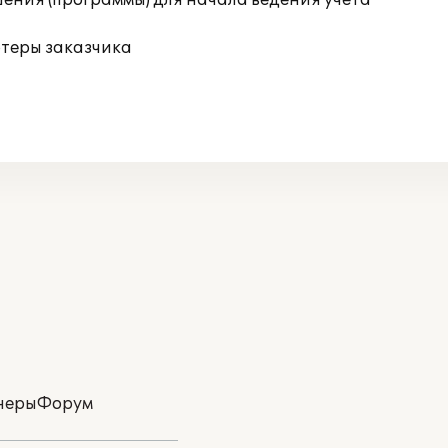
ения (программы) для начала ведения учета
ютеры заказчика
неры
Форум