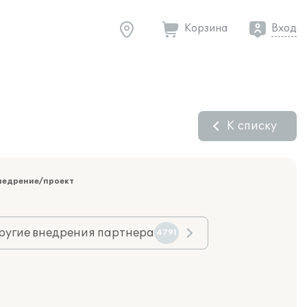
Корзина
Вход
К списку
недрение/проект
ругие внедрения партнера
4791