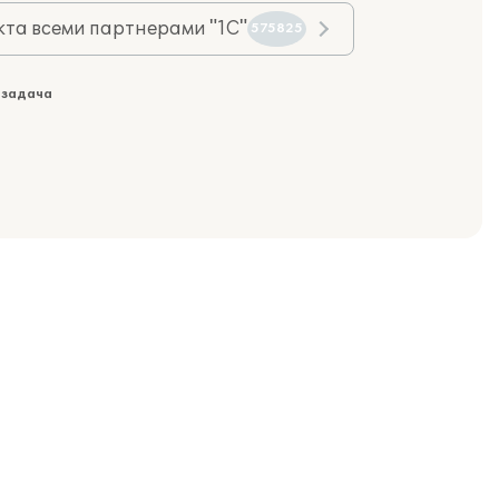
та всеми партнерами "1С"
575825
 задача