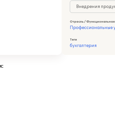
Внедрения продук
Отрасль / Функциональная
Профессиональные у
Теги
бухгалтерия
и: