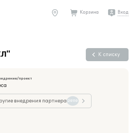
Корзина
Вход
ЕЛ"
К списку
недрение/проект
еса
ругие внедрения партнера
20110