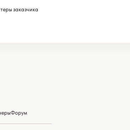
ютеры заказчика
неры
Форум