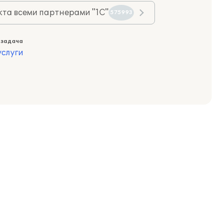
та всеми партнерами "1С"
575993
 задача
слуги