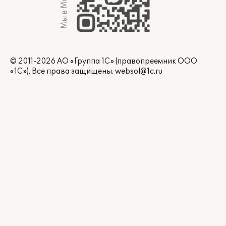
Мы в Max
© 2011-2026 АО «Группа 1С» (правопреемник ООО
«1С»). Все права защищены.
websol@1c.ru