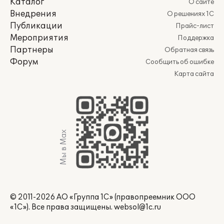
Каталог
О сайте
Внедрения
О решениях 1С
Публикации
Прайс-лист
Мероприятия
Поддержка
Партнеры
Обратная связь
Форум
Сообщить об ошибке
Карта сайта
Мы в Max
© 2011-2026 АО «Группа 1С» (правопреемник ООО
«1С»). Все права защищены.
websol@1c.ru