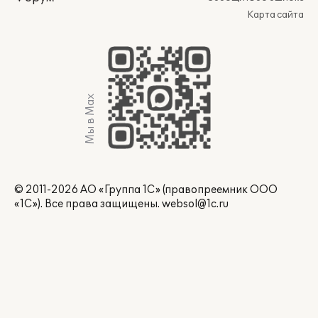
Карта сайта
Мы в Max
© 2011-2026 АО «Группа 1С» (правопреемник ООО
«1С»). Все права защищены.
websol@1c.ru