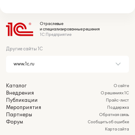
Отраслевые
и специализированные решения
1С:Предприятие
Другие сайты 1С
Каталог
О сайте
Внедрения
О решениях 1С
Публикации
Прайс-лист
Мероприятия
Поддержка
Партнеры
Обратная связь
Форум
Сообщить об ошибке
Карта сайта