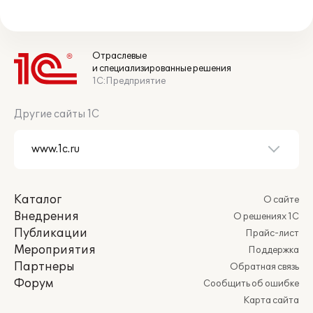
Отраслевые
и специализированные решения
1С:Предприятие
Другие сайты 1С
Каталог
О сайте
Внедрения
О решениях 1С
Публикации
Прайс-лист
Мероприятия
Поддержка
Партнеры
Обратная связь
Форум
Сообщить об ошибке
Карта сайта