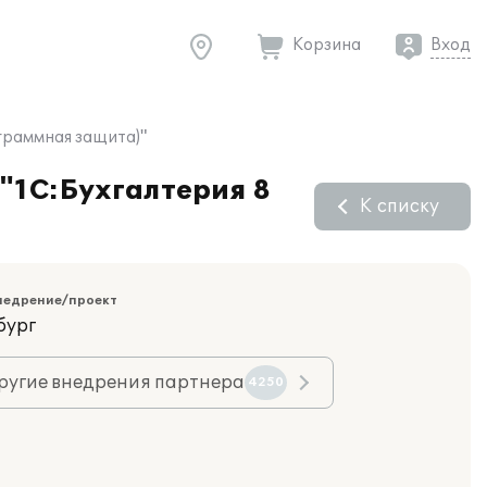
Корзина
Вход
раммная защита)"
1С:Бухгалтерия 8
К списку
недрение/проект
бург
ругие внедрения партнера
4250