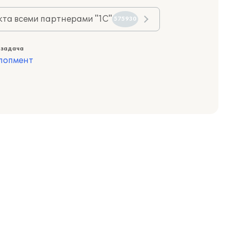
та всеми партнерами "1С"
575930
 задача
лопмент