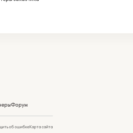
неры
Форум
ить об ошибке
Карта сайта