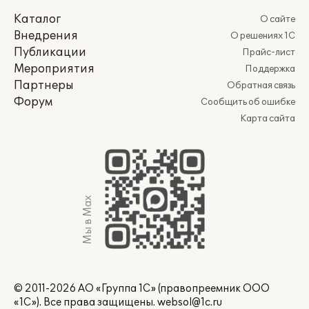
Каталог
О сайте
Внедрения
О решениях 1С
Публикации
Прайс-лист
Мероприятия
Поддержка
Партнеры
Обратная связь
Форум
Сообщить об ошибке
Карта сайта
Мы в Max
© 2011-2026 АО «Группа 1С» (правопреемник ООО
«1С»). Все права защищены.
websol@1c.ru