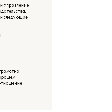
 и Управление
одательства.
ли следующие
а
 грамотно
хорошем
 отношение