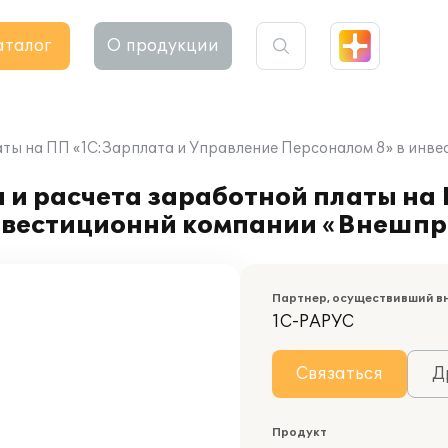
аталог
О продукции
латы на ПП «1С:Зарплата и Управление Персоналом 8» в ин
 и расчета заработной платы на
инвестиционнй компании «Внешп
Партнер, осуществивший в
1С-РАРУС
Связаться
Д
Продукт