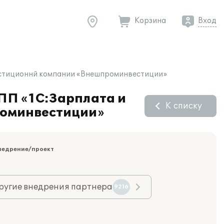
Корзина
Вход
вестиционнй компании «Внешпроминвестиции»
 ПП «1С:Зарплата и
К списку
роминвестиции»
недрение/проект
ругие внедрения партнера
9216