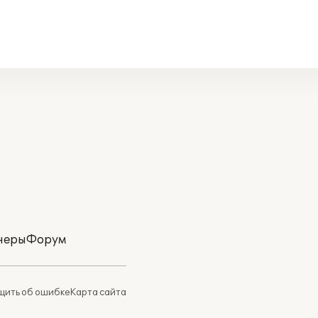
неры
Форум
ить об ошибке
Карта сайта