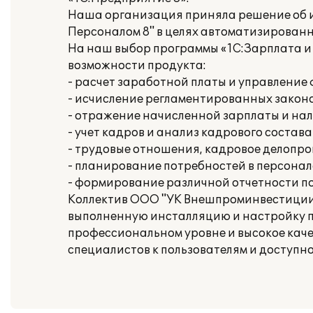
Наша организация приняла решение об и
Персоналом 8" в целях автоматизированн
На наш выбор программы «1С:Зарплата и
возможности продукта:
- расчет заработной платы и управлени
- исчисление регламентированных законо
- отражение начисленной зарплаты и нал
- учет кадров и анализ кадрового состава
- трудовые отношения, кадровое делопр
- планирование потребностей в персонал
- формирование различной отчетности п
Коллектив ООО "УК Внешпроминвестиции"
выполненную инсталляцию и настройку п
профессиональном уровне и высокое кач
специалистов к пользователям и доступн