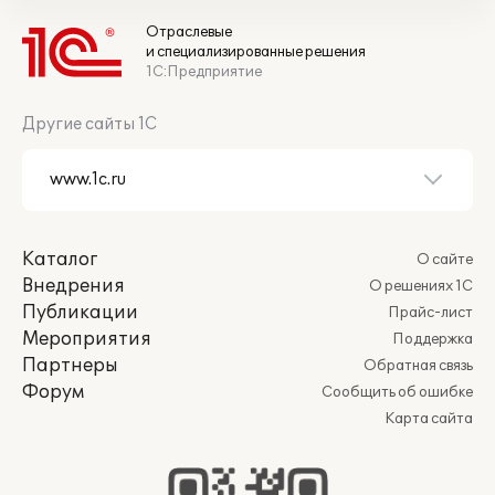
Отраслевые
и специализированные решения
1С:Предприятие
Другие сайты 1С
Каталог
О сайте
Внедрения
О решениях 1С
Публикации
Прайс-лист
Мероприятия
Поддержка
Партнеры
Обратная связь
Форум
Сообщить об ошибке
Карта сайта