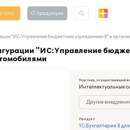
аталог
О продукции
ации "ИС:Управление бюджетным учреждением 8" в организ
игурации "ИС:Управление бюдж
автомобилями
Партнер, осуществивший в
Интеллектуальные с
Другие внедрени
Продукт
1С:Бухгалтерия 8 дл