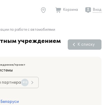
Корзина
Вход
ации по работе с автомобилями
етным учреждением
К списку
недрение/проект
истемы
я партнера
913
я Беларуси