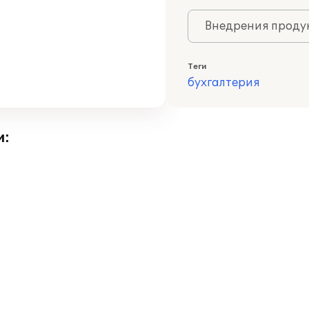
Внедрения продук
Теги
бухгалтерия
и: