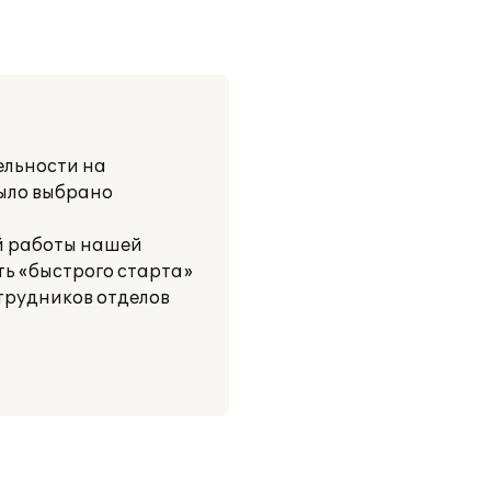
ельности на
было выбрано
ой работы нашей
ь «быстрого старта»
трудников отделов