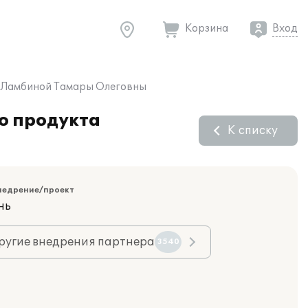
Корзина
Вход
 у Ламбиной Тамары Олеговны
о продукта
К списку
недрение/проект
нь
ругие внедрения партнера
3540