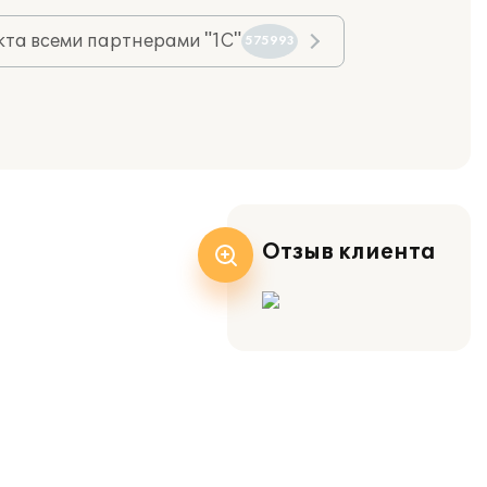
та всеми партнерами "1С"
575993
Отзыв клиента