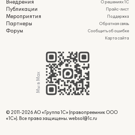
Внедрения
О решениях 1С
Публикации
Прайс-лист
Мероприятия
Поддержка
Партнеры
Обратная связь
Форум
Сообщить об ошибке
Карта сайта
Мы в Max
© 2011-2026 АО «Группа 1С» (правопреемник ООО
«1С»). Все права защищены.
websol@1c.ru