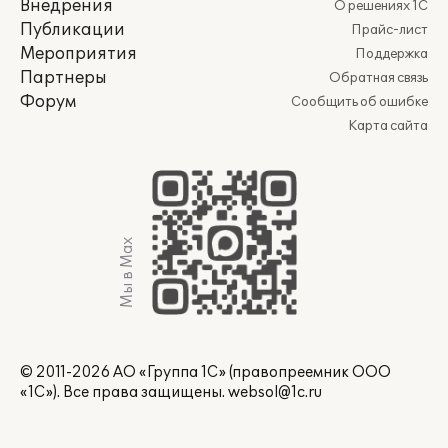
Внедрения
О решениях 1С
Публикации
Прайс-лист
Мероприятия
Поддержка
Партнеры
Обратная связь
Форум
Сообщить об ошибке
Карта сайта
Мы в Max
© 2011-2026 АО «Группа 1С» (правопреемник ООО
«1С»). Все права защищены.
websol@1c.ru