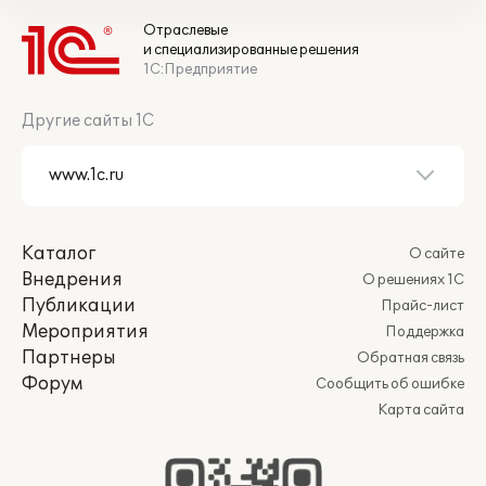
Отраслевые
и специализированные решения
1С:Предприятие
Другие сайты 1С
Каталог
О сайте
Внедрения
О решениях 1С
Публикации
Прайс-лист
Мероприятия
Поддержка
Партнеры
Обратная связь
Форум
Сообщить об ошибке
Карта сайта