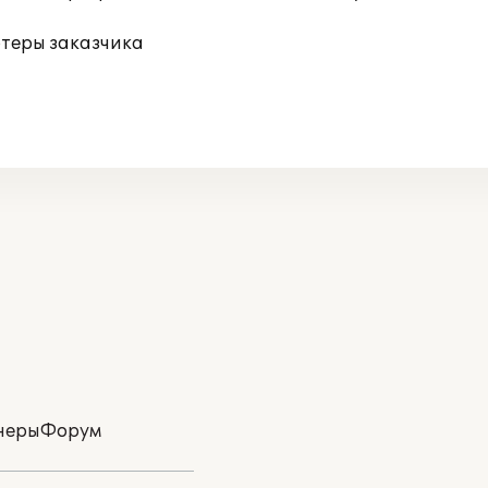
ютеры заказчика
неры
Форум