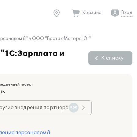
Корзина
Вход
ерсоналом 8" в ООО "Восток Моторс Юг"
 "1С:Зарплата и
К списку
недрение/проект
нь
ругие внедрения партнера
900
ление персоналом 8