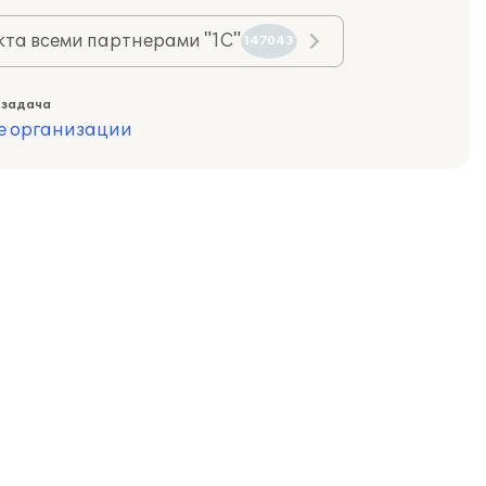
та всеми партнерами "1С"
147043
 задача
е организации