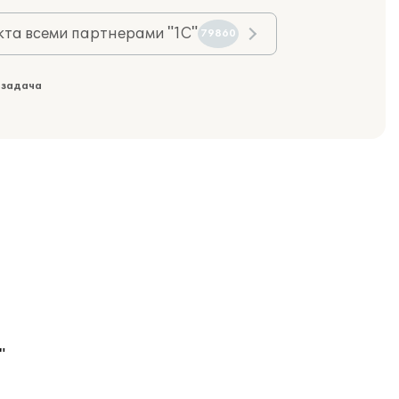
та всеми партнерами "1С"
79860
 задача
"