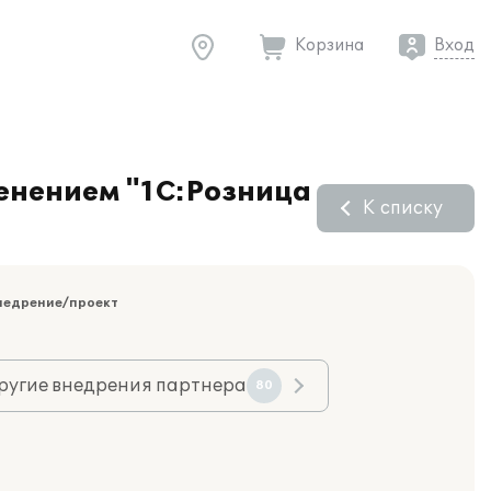
Корзина
Вход
менением "1С:Розница
К списку
недрение/проект
ругие внедрения партнера
80