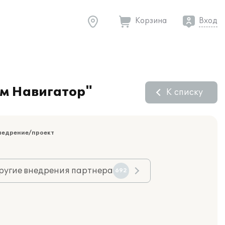
Корзина
Вход
ом Навигатор"
К списку
недрение/проект
ругие внедрения партнера
692