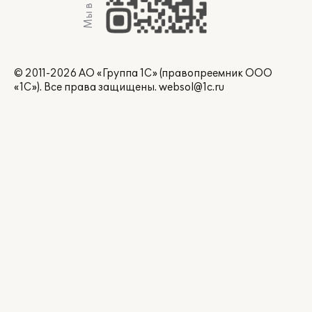
Мы в Max
© 2011-2026 АО «Группа 1С» (правопреемник ООО
«1С»). Все права защищены.
websol@1c.ru