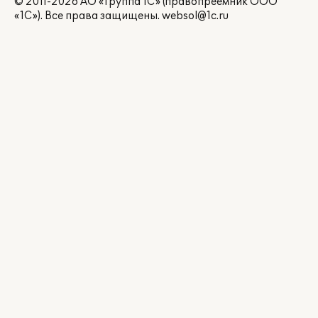
© 2011-2026 АО «Группа 1С» (правопреемник ООО
«1С»). Все права защищены.
websol@1c.ru