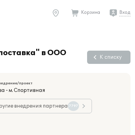
Корзина
Вход
поставка" в ООО
К списку
недрение/проект
ва - м. Спортивная
ругие внедрения партнера
7797