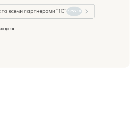
та всеми партнерами "1С"
575930
 задача