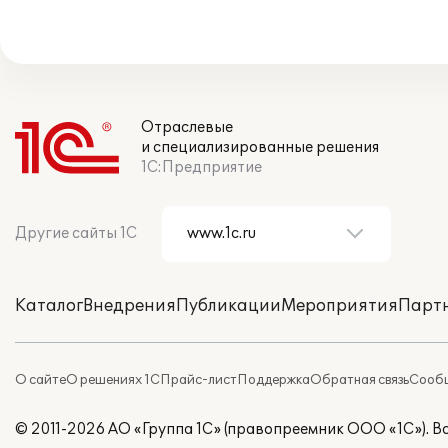
Отраслевые
и специализированные решения
1С:Предприятие
Другие сайты 1С
Каталог
Внедрения
Публикации
Мероприятия
Парт
О сайте
О решениях 1С
Прайс-лист
Поддержка
Обратная связь
Сообщ
© 2011-2026 АО «Группа 1С» (правопреемник ООО «1С»). 