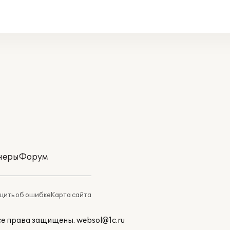
неры
Форум
ить об ошибке
Карта сайта
Все права защищены.
websol@1c.ru