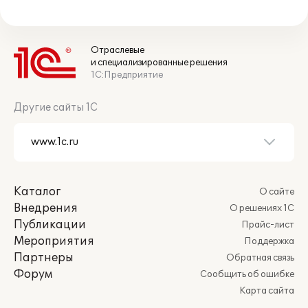
Отраслевые
и специализированные решения
1С:Предприятие
Другие сайты 1С
Каталог
О сайте
Внедрения
О решениях 1С
Публикации
Прайс-лист
Мероприятия
Поддержка
Партнеры
Обратная связь
Форум
Сообщить об ошибке
Карта сайта