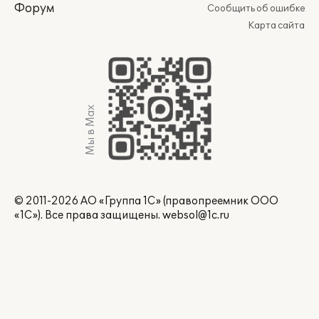
Форум
Сообщить об ошибке
Карта сайта
Мы в Max
© 2011-2026 АО «Группа 1С» (правопреемник ООО
«1С»). Все права защищены.
websol@1c.ru