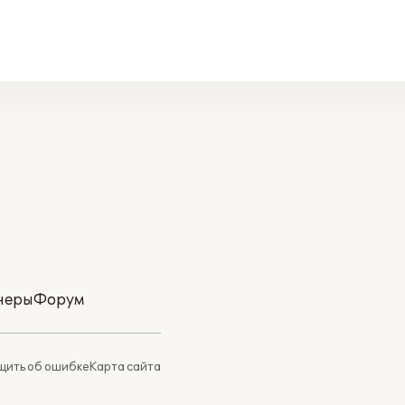
неры
Форум
ить об ошибке
Карта сайта