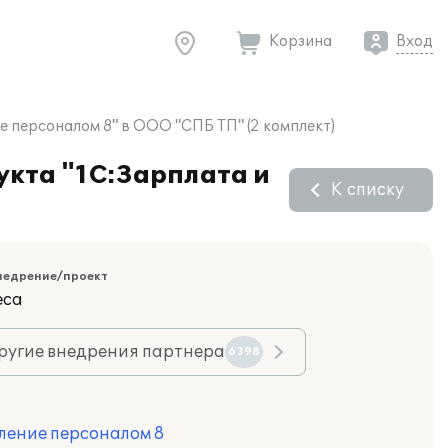
Корзина
Вход
 персоналом 8" в ООО "СПБ ТП" (2 комплект)
укта "1С:Зарплата и
К списку
недрение/проект
еса
ругие внедрения партнера
6398
ление персоналом 8