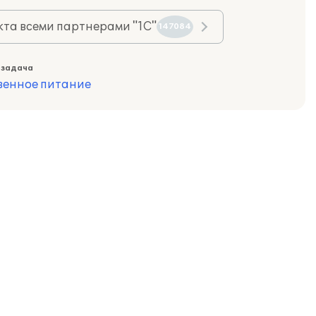
та всеми партнерами "1С"
147084
 задача
венное питание