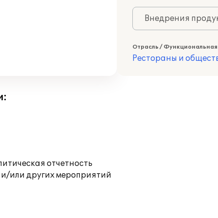
Внедрения продук
Отрасль / Функциональная
Рестораны и общест
и:
литическая отчетность
 и/или других мероприятий