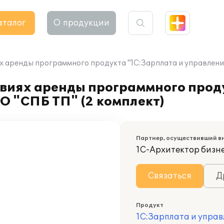
аталог
О продукции
х аренды программного продукта "1С:Зарплата и управление
овиях аренды программного прод
О "СПБ ТП" (2 комплект)
Партнер, осуществивший в
1С-Архитектор бизн
Связаться
Д
Продукт
1С:Зарплата и управ