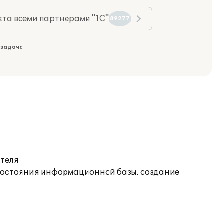
та всеми партнерами "1С"
89277
 задача
ателя
состояния информационной базы, создание