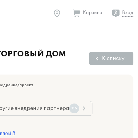
Корзина
Вход
О ТОРГОВЫЙ ДОМ
К списку
недрение/проект
ругие внедрения партнера
116
влей 8