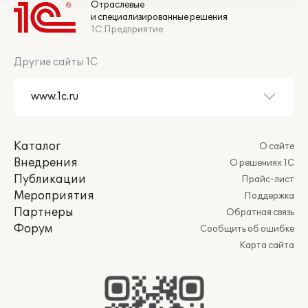
Отраслевые
и специализированные решения
1С:Предприятие
Другие сайты 1С
Каталог
О сайте
Внедрения
О решениях 1С
Публикации
Прайс-лист
Мероприятия
Поддержка
Партнеры
Обратная связь
Форум
Сообщить об ошибке
Карта сайта