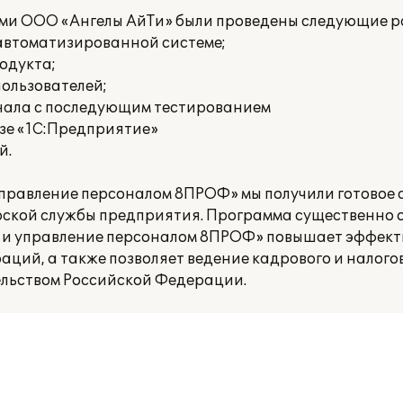
ами ООО «Ангелы АйТи» были проведены следующие р
 автоматизированной системе;
одукта;
пользователей;
нала с последующим тестированием
азе «1С:Предприятие»
й.
управление персоналом 8ПРОФ» мы получили готовое
рской службы предприятия. Программа существенно о
а и управление персоналом 8ПРОФ» повышает эффек
ций, а также позволяет ведение кадрового и налогов
ельством Российской Федерации.