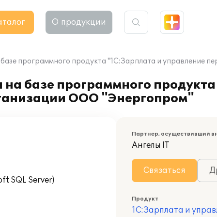
аталог
О продукции
 базе программного продукта "1С:Зарплата и управление п
 на базе программного продукта
рганизации ООО "Энергопром"
Партнер, осуществивший в
Ангелы IT
Связаться
Д
t SQL Server)
Продукт
1С:Зарплата и управ