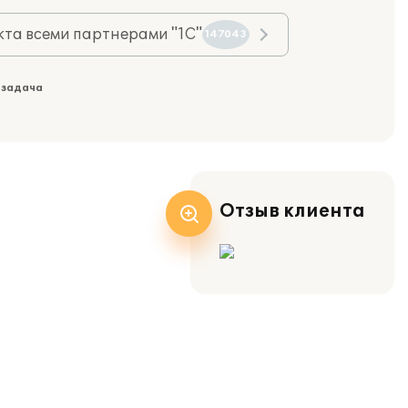
та всеми партнерами "1С"
147043
 задача
Отзыв клиента