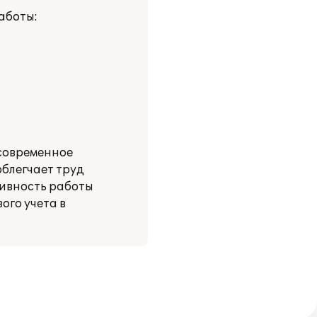
аботы:
 современное
блегчает труд
тивность работы
ого учета в