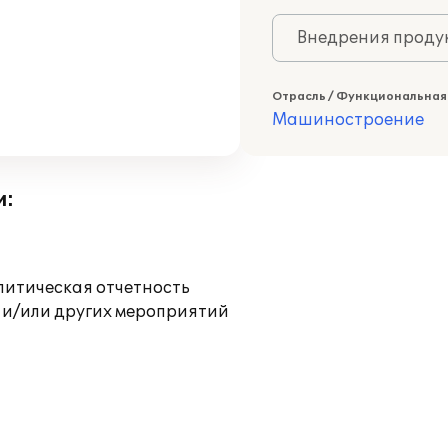
Внедрения продук
Отрасль / Функциональная
Машиностроение
и:
литическая отчетность
 и/или других мероприятий