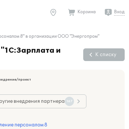
Корзина
Вход
ерсоналом 8" в организации ООО "Энергопром"
 "1С:Зарплата и
К списку
недрение/проект
ругие внедрения партнера
167
ление персоналом 8