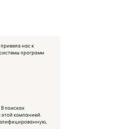
привела нас к
 системы программ
 В поисках
 этой компанией.
квалифицированную,