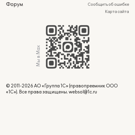
Форум
Сообщить об ошибке
Карта сайта
Мы в Max
© 2011-2026 АО «Группа 1С» (правопреемник ООО
«1С»). Все права защищены.
websol@1c.ru