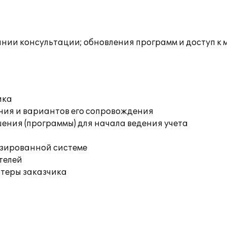
инии консультации; обновления программ и доступ к
ика
ния и вариантов его сопровождения
ения (программы) для начала ведения учета
изированной системе
телей
ютеры заказчика