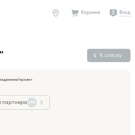
Корзина
Вход
"
К списку
недрение/проект
я партнера
298