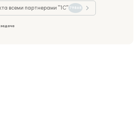
та всеми партнерами "1С"
79868
 задача