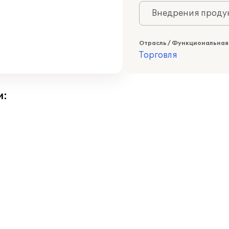
Внедрения продук
Отрасль / Функциональная
Торговля
и: