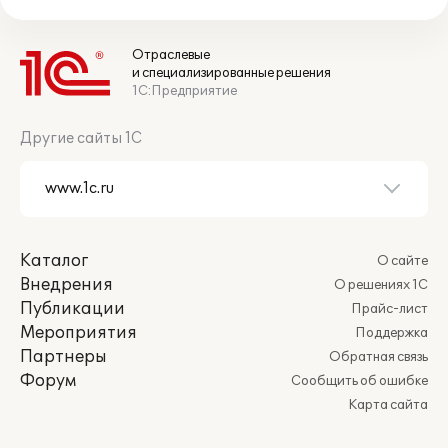
Отраслевые
и специализированные решения
1С:Предприятие
Другие сайты 1С
Каталог
О сайте
Внедрения
О решениях 1С
Публикации
Прайс-лист
Мероприятия
Поддержка
Партнеры
Обратная связь
Форум
Сообщить об ошибке
Карта сайта