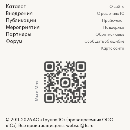
Каталог
О сайте
Внедрения
О решениях 1С
Публикации
Прайс-лист
Мероприятия
Поддержка
Партнеры
Обратная связь
Форум
Сообщить об ошибке
Карта сайта
Мы в Max
© 2011-2026 АО «Группа 1С» (правопреемник ООО
«1С»). Все права защищены.
websol@1c.ru