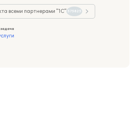
та всеми партнерами "1С"
575825
 задача
слуги