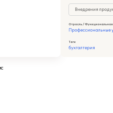
Внедрения продук
Отрасль / Функциональная
Профессиональные у
Теги
бухгалтерия
и: