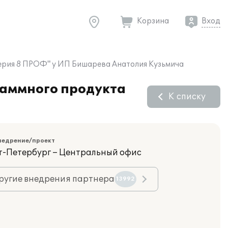
Корзина
Вход
терия 8 ПРОФ" у ИП Бишарева Анатолия Кузьмича
раммного продукта
К списку
недрение/проект
кт-Петербург – Центральный офис
ругие внедрения партнера
13992