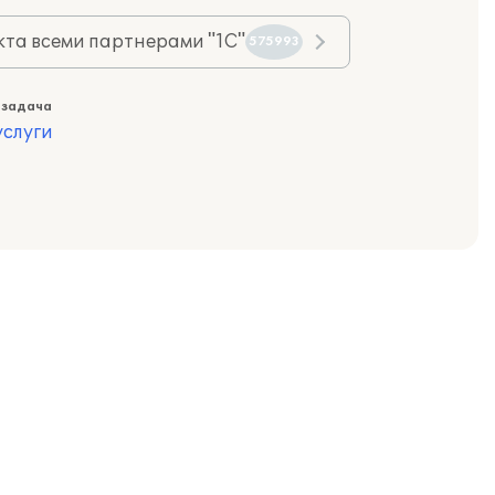
та всеми партнерами "1С"
575993
 задача
слуги