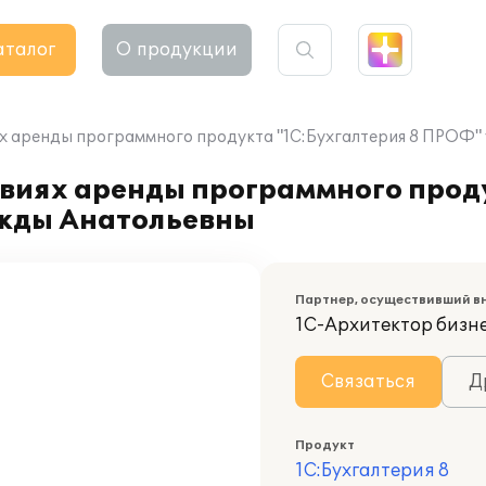
аталог
О продукции
ях аренды программного продукта "1С:Бухгалтерия 8 ПРОФ
овиях аренды программного прод
жды Анатольевны
Партнер, осуществивший в
1С-Архитектор бизн
Связаться
Д
Продукт
1С:Бухгалтерия 8