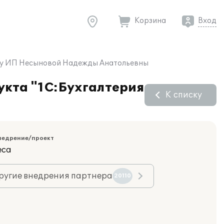
Корзина
Вход
" у ИП Несыновой Надежды Анатольевны
укта "1С:Бухгалтерия
К списку
недрение/проект
еса
ругие внедрения партнера
20110