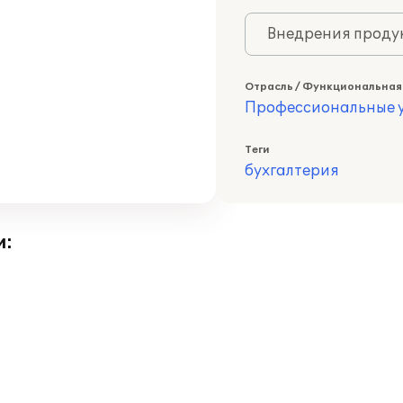
Внедрения продук
Отрасль / Функциональная
Профессиональные у
Теги
бухгалтерия
и: