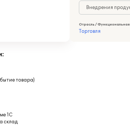
Внедрения продук
Отрасль / Функциональная
Торговля
и:
бытие товара)
ме 1С
а склад