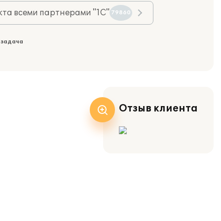
та всеми партнерами "1С"
79860
 задача
Отзыв клиента