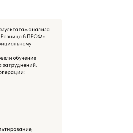
результатам анализа
:Розница 8 ПРОФ».
официальному
вели обучение
а затруднений.
операции:
льтирование,