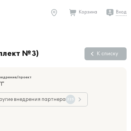
Корзина
Вход
плект №3)
К списку
недрение/проект
Л"
ругие внедрения партнера
225