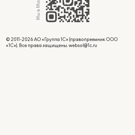
Мы в Max
© 2011-2026 АО «Группа 1С» (правопреемник ООО
«1С»). Все права защищены.
websol@1c.ru