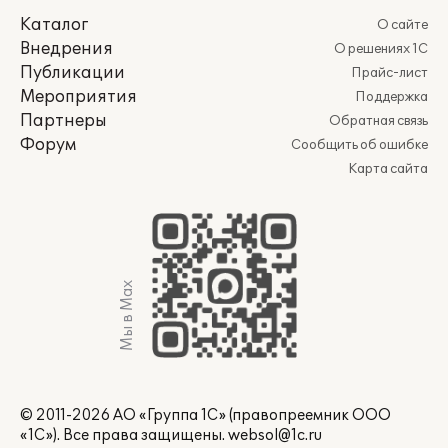
Каталог
О сайте
Внедрения
О решениях 1С
Публикации
Прайс-лист
Мероприятия
Поддержка
Партнеры
Обратная связь
Форум
Сообщить об ошибке
Карта сайта
Мы в Max
© 2011-2026 АО «Группа 1С» (правопреемник ООО
«1С»). Все права защищены.
websol@1c.ru