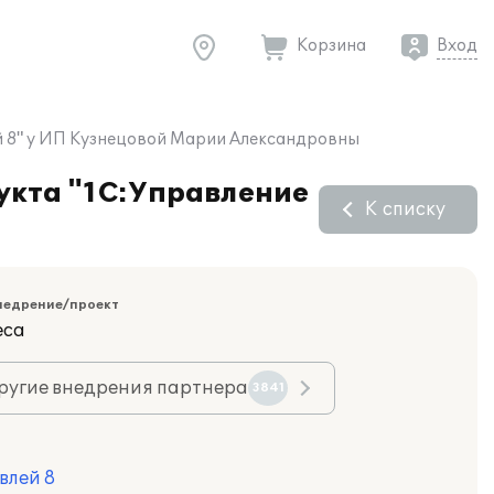
Корзина
Вход
й 8" у ИП Кузнецовой Марии Александровны
укта "1С:Управление
К списку
недрение/проект
еса
ругие внедрения партнера
3841
влей 8