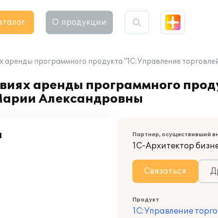
аталог
О продукции
х аренды программного продукта "1С:Управление торговле
овиях аренды программного прод
 Марии Александровны
а
Партнер, осуществивший в
1С-Архитектор бизн
Связаться
Д
Продукт
1С:Управление торго