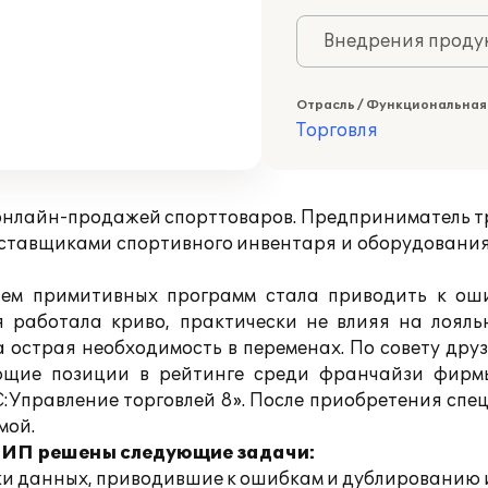
Внедрения продук
Отрасль / Функциональная
Торговля
нлайн-продажей спорттоваров. Предприниматель тре
оставщиками спортивного инвентаря и оборудования
нием примитивных программ стала приводить к ош
работала криво, практически не влияя на лояльно
а острая необходимость в переменах. По совету др
ющие позиции в рейтинге среди франчайзи фирм
:Управление торговлей 8». После приобретения спе
мой.
в ИП решены следующие задачи:
ки данных, приводившие к ошибкам и дублированию