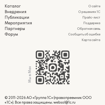
Каталог
О сайте
Внедрения
О решениях 1С
Публикации
Прайс-лист
Мероприятия
Поддержка
Партнеры
Обратная связь
Форум
Сообщить об ошибке
Карта сайта
Мы в Max
© 2011-2026 АО «Группа 1С» (правопреемник ООО
«1С»). Все права защищены.
websol@1c.ru