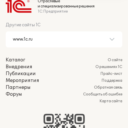
Отраслевые
и специализированные решения
1С:Предприятие
Другие сайты 1С
Каталог
О сайте
Внедрения
О решениях 1С
Публикации
Прайс-лист
Мероприятия
Поддержка
Партнеры
Обратная связь
Форум
Сообщить об ошибке
Карта сайта