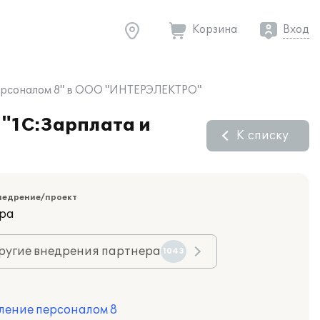
Корзина
Вход
 Персоналом 8" в ООО "ИНТЕРЭЛЕКТРО"
 "1С:Зарплата и
К списку
недрение/проект
ара
ругие внедрения партнера
1043
ление персоналом 8