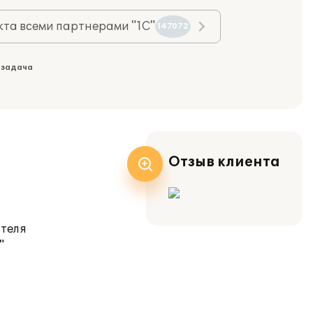
та всеми партнерами "1С"
147072
 задача
Отзыв клиента
ателя
"