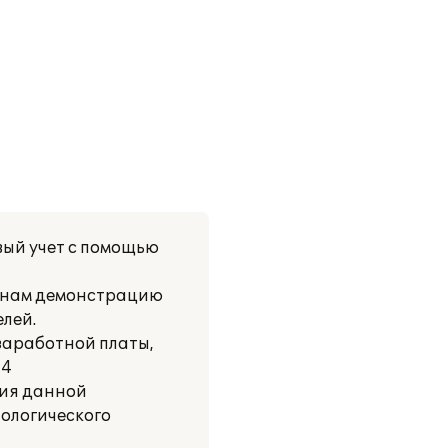
ый учет с помощью
и нам демонстрацию
елей.
заработной платы,
 4
ния данной
ологического