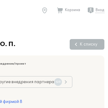
Корзина
Вход
О. П.
К списку
недрение/проект
ругие внедрения партнера
125
й фирмой 8