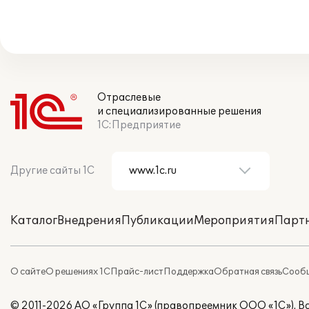
Отраслевые
и специализированные решения
1С:Предприятие
Другие сайты 1С
Каталог
Внедрения
Публикации
Мероприятия
Парт
О сайте
О решениях 1С
Прайс-лист
Поддержка
Обратная связь
Сообщ
© 2011-2026 АО «Группа 1С» (правопреемник ООО «1С»). 