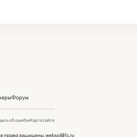
неры
Форум
ить об ошибке
Карта сайта
Все права защищены.
websol@1c.ru