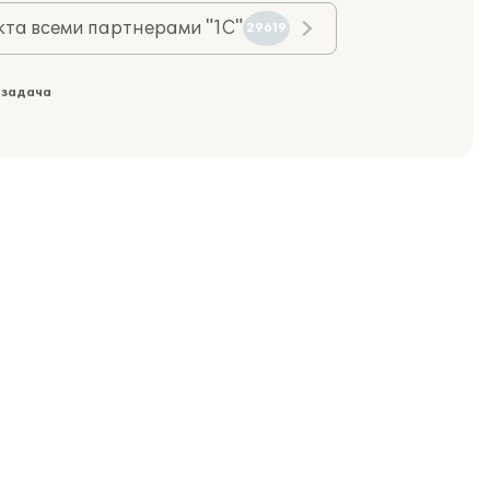
та всеми партнерами "1С"
29619
 задача