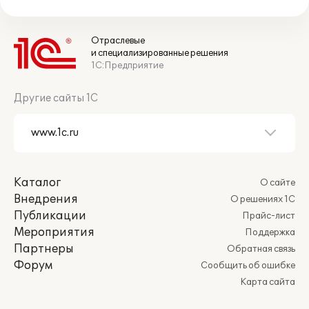
Отраслевые
и специализированные решения
1С:Предприятие
Другие сайты 1С
Каталог
О сайте
Внедрения
О решениях 1С
Публикации
Прайс-лист
Мероприятия
Поддержка
Партнеры
Обратная связь
Форум
Сообщить об ошибке
Карта сайта