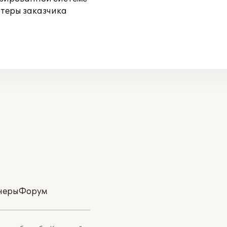
ютеры заказчика
неры
Форум