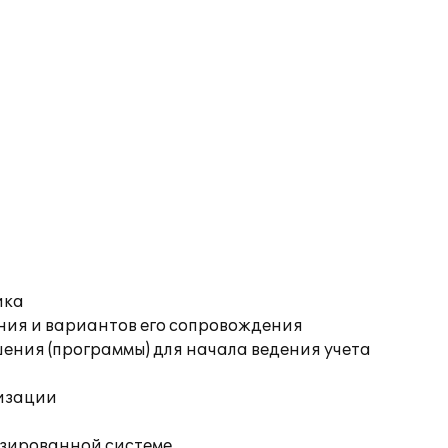
ика
ния и вариантов его сопровождения
ения (программы) для начала ведения учета
изации
изированной системе