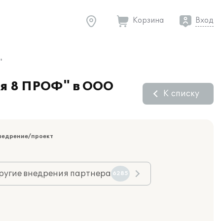
Корзина
Вход
"
ия 8 ПРОФ" в ООО
К списку
недрение/проект
ругие внедрения партнера
6285