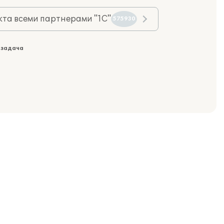
та всеми партнерами "1С"
575930
 задача